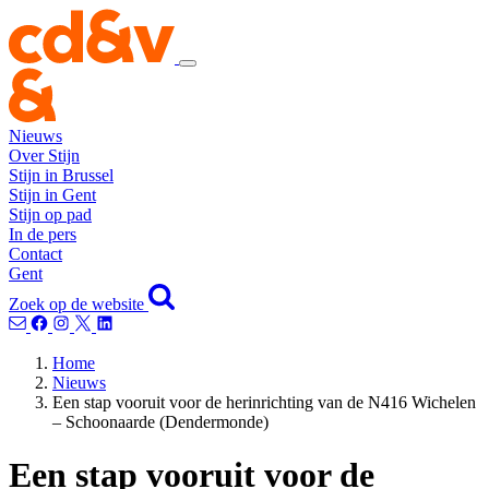
Nieuws
Over Stijn
Stijn in Brussel
Stijn in Gent
Stijn op pad
In de pers
Contact
Gent
Zoek op de website
Home
Nieuws
Een stap vooruit voor de herinrichting van de N416 Wichelen
– Schoonaarde (Dendermonde)
Een stap vooruit voor de