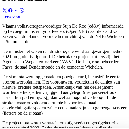
Lees voor
Vlaams volksvertegenwoordiger Stijn De Roo (cd&v) informeerde
bij bevoegd minister Lydia Peeters (Open Vld) naar de stand van
zaken van de plannen voor de herinrichting van de N416 Wichelen
– Schoonaarde.
De minister liet weten dat de studie, die werd aangevangen medio
2021, nog niet is afgerond. De betrokken projectpartners zijn het
Agentschap Wegen en Verkeer (AWV), De Lijn, rioolbeheerder
Farys, de stad Dendermonde en de gemeente Wichelen.
De startnota werd opgemaakt en goedgekeurd, inclusief de eerste
voorontwerpplannen. Het voorontwerp voorziet in de aanleg van
nieuwe, bredere fietspaden. Afhankelijk van het deelsegment
worden de fietspaden vrijliggend aangelegd (met parkeerstrook
tussen fietspad en rijweg), dan wel aanliggend verhoogd. In de
stroken waar onvoldoende ruimte is voor twee maal
enkelrichtingsfietspaden zal er een situatie zijn van gemengd verkeer
(fietsers op de rijbaan).
De projectnota wordt verwacht om afgewerkt en goedgekeurd te
zijn tegen eind 2023. Zodra de projectnota klaar is, zullen de