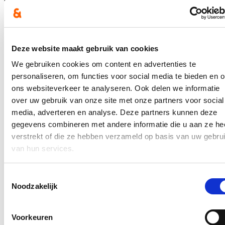
onteigeningsplannen worden opgemaakt. Daarna zullen de
gesprekken opstarten.
De vermoedelijke startdatum voor de heraanleg van de N416 is nog
niet bekend.
Deze website maakt gebruik van cookies
Kamerlid en Schepen van Openbare Werken Van
We gebruiken cookies om content en advertenties te
Dendermonde Leen Dierick: “ Als we meer mensen op de fiets
personaliseren, om functies voor social media te bieden en 
willen krijgen, dan moet de fietsinfrastructuur veilig en
comfortabel zijn. De herinrichting van de N416-Schoonaarde is
ons websiteverkeer te analyseren. Ook delen we informatie
daarvoor dringend nodig. De eerste voorontwerpen zijn klaar,
over uw gebruik van onze site met onze partners voor social
het is belangrijk dat er ook in dialoog wordt gegaan met de
media, adverteren en analyse. Deze partners kunnen deze
omwonenden en gebruikers."
gegevens combineren met andere informatie die u aan ze he
Wichelse cd&v-raadsleden Luc Van Leuven en Björn Carré:
verstrekt of die ze hebben verzameld op basis van uw gebru
“
Veiligheid en leefbaarheid zullen met de heraanleg van de
van hun services.
N416 verhogen, zowel voor fietsers als voor automobilisten.
Overleg met de bewoners is wenselijk en noodzakelijk, met
bijzondere aandacht voor de inwoners zonder private
Toestemmingsselectie
parking.”
Noodzakelijk
Vlaams volksvertegenwoordiger Stijn De Roo: “Alvast een stap
vooruit voor de herinrichting van de N416. Als de projectnota
nog eind dit jaar goedgekeurd wordt, kunnen verdere stappen
Voorkeuren
gezet worden in dit dossier.