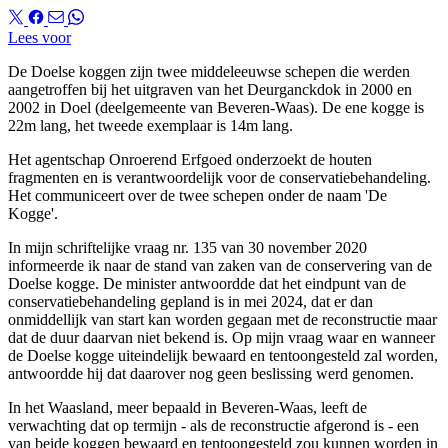
Lees voor
De Doelse koggen zijn twee middeleeuwse schepen die werden
aangetroffen bij het uitgraven van het Deurganckdok in 2000 en
2002 in Doel (deelgemeente van Beveren-Waas). De ene kogge is
22m lang, het tweede exemplaar is 14m lang.
Het agentschap Onroerend Erfgoed onderzoekt de houten
fragmenten en is verantwoordelijk voor de conservatiebehandeling.
Het communiceert over de twee schepen onder de naam 'De
Kogge'.
In mijn schriftelijke vraag nr. 135 van 30 november 2020
informeerde ik naar de stand van zaken van de conservering van de
Doelse kogge. De minister antwoordde dat het eindpunt van de
conservatiebehandeling gepland is in mei 2024, dat er dan
onmiddellijk van start kan worden gegaan met de reconstructie maar
dat de duur daarvan niet bekend is. Op mijn vraag waar en wanneer
de Doelse kogge uiteindelijk bewaard en tentoongesteld zal worden,
antwoordde hij dat daarover nog geen beslissing werd genomen.
In het Waasland, meer bepaald in Beveren-Waas, leeft de
verwachting dat op termijn - als de reconstructie afgerond is - een
van beide koggen bewaard en tentoongesteld zou kunnen worden in