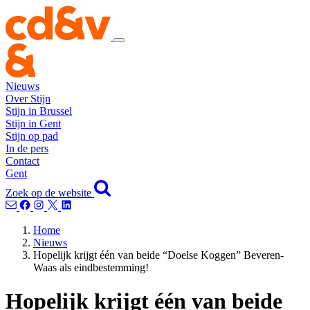
Nieuws
Over Stijn
Stijn in Brussel
Stijn in Gent
Stijn op pad
In de pers
Contact
Gent
Zoek op de website
Home
Nieuws
Hopelijk krijgt één van beide “Doelse Koggen” Beveren-
Waas als eindbestemming!
Hopelijk krijgt één van beide