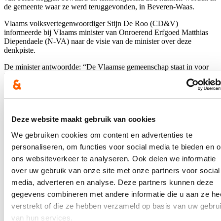
de gemeente waar ze werd teruggevonden, in Beveren-Waas.
Vlaams volksvertegenwoordiger Stijn De Roo (CD&V)
informeerde bij Vlaams minister van Onroerend Erfgoed Matthias
Diependaele (N-VA) naar de visie van de minister over deze
denkpiste.
De minister antwoordde: “De Vlaamse gemeenschap staat in voor
het beheer van de Koggen die in 2000 en 2002 in Doel zijn
opgegraven. Het agentschap Onroerend Erfgoed zet zich al meer
dan een decennium in voor de “Kogge van Doel”. Het heeft de
verantwoordelijkheid om het onderzoek en de conservatie van de
archeologische houten fragmenten tot een goed einde te brengen.
Deze website maakt gebruik van cookies
Het einddoel van De Kogge blijft een volledige reconstructie en
We gebruiken cookies om content en advertenties te
tentoonstelling van het vaartuig. Ik kijk hiervoor naar een
samenwerking tussen de Vlaamse overheid en een lokaal bestuur, al
personaliseren, om functies voor social media te bieden en 
dan niet met private inbreng. De belangstelling vanuit het Waasland
ons websiteverkeer te analyseren. Ook delen we informatie
voor de Doelse koggen wordt met interesse afgetoetst.
over uw gebruik van onze site met onze partners voor social
Er is nog geen beslissing over de eindbestemming waar De Kogge
media, adverteren en analyse. Deze partners kunnen deze
finaal zal worden tentoongesteld, enkele opties worden momenteel
gegevens combineren met andere informatie die u aan ze he
onderzocht. Maar voor dat er sprake kan zijn van de opstelling van
verstrekt of die ze hebben verzameld op basis van uw gebru
De Kogge in een museale context, staan eerst de verdere conservatie
en reconstructie op het programma. Het is nog steeds technisch
van hun services.