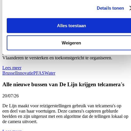
Lees meer
Details tonen
Brussel
Landbouw
Vlaamse waterbedrijven zetten in op innovatie
Alles toestaan
20/07/26
De Vlaamse Regering keurde het Strategisch Plan
Weigeren
Waterbevoorrading – openbare drinkwatervoorziening 2026-2032
goed. Het strategisch plan heeft als doel de drinkwatervoorziening in
Vlaanderen te versterken en toekomstgericht te organiseren.
Lees meer
Brussel
Innovatie
PFAS
Water
Alle nieuwe bussen van De Lijn krijgen telcamera's
20/07/26
De Lijn maakt voor reizigerstellingen gebruik van telcamera's op
een deel van haar voertuigen. Deze camera's capteren geblurde
beelden en zijn uitgerust met een algoritme dat de tellingen lokaal op
de camera uitvoert.