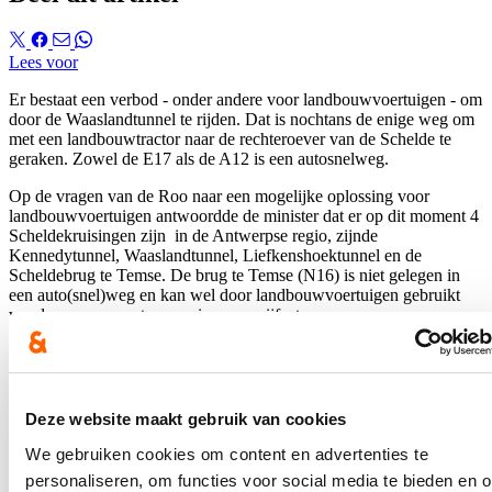
Lees voor
Er bestaat een verbod - onder andere voor landbouwvoertuigen - om
door de Waaslandtunnel te rijden. Dat is nochtans de enige weg om
met een landbouwtractor naar de rechteroever van de Schelde te
geraken. Zowel de E17 als de A12 is een autosnelweg.
Op de vragen van de Roo naar een mogelijke oplossing voor
landbouwvoertuigen antwoordde de minister dat er op dit moment 4
Scheldekruisingen zijn in de Antwerpse regio, zijnde
Kennedytunnel, Waaslandtunnel, Liefkenshoektunnel en de
Scheldebrug te Temse. De brug te Temse (N16) is niet gelegen in
een auto(snel)weg en kan wel door landbouwvoertuigen gebruikt
worden maar vormt een serieuze omrijfactor.
Het is vooral vanuit tunnelveiligheid zeer belangrijk dat er geen
voertuigen boven 3,5 ton door de Waaslandtunnel rijden. Dit
omwille van de specifieke kenmerken van de Waaslandtunnel: vrij
smalle tunnel, dateert uit 1933 (!), zeer lang met een lengte van 1800
Deze website maakt gebruik van cookies
meter en 2 richtingsverkeer, zonder scheiding van de rijrichtingen.
Het toelaten van landbouwvoertuigen zou te veel extra risico’s met
We gebruiken cookies om content en advertenties te
zich meebrengen voor alle tunnelgebruikers gezien de hoge
personaliseren, om functies voor social media te bieden en 
verkeersintensiteit.