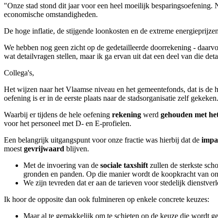
"Onze stad stond dit jaar voor een heel moeilijk besparingsoefening.
economische omstandigheden.
De hoge inflatie, de stijgende loonkosten en de extreme energieprijzen
We hebben nog geen zicht op de gedetailleerde doorrekening - daarvoor
wat detailvragen stellen, maar ik ga ervan uit dat een deel van die de
Collega's,
Het wijzen naar het Vlaamse niveau en het gemeentefonds, dat is de he
oefening is er in de eerste plaats naar de stadsorganisatie zelf gekek
Waarbij er tijdens de hele oefening
rekening
werd
gehouden met het
voor het personeel met D- en E-profielen.
Een belangrijk uitgangspunt voor onze fractie was hierbij dat de
impa
moest
gevrijwaard
blijven.
Met de invoering van de
sociale taxshift
zullen de sterkste sc
gronden en panden. Op die manier wordt de koopkracht van on
We zijn tevreden dat er aan de tarieven voor stedelijk dienstver
Ik hoor de opposite dan ook fulmineren op enkele concrete keuzes:
Maar al te gemakkelijk om te schieten op de keuze die wordt ge