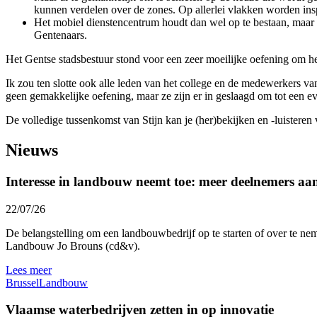
kunnen verdelen over de zones. Op allerlei vlakken worden in
Het mobiel dienstencentrum houdt dan wel op te bestaan, maar de 
Gentenaars.
Het Gentse stadsbestuur stond voor een zeer moeilijke oefening om het
Ik zou ten slotte ook alle leden van het college en de medewerkers v
geen gemakkelijke oefening, maar ze zijn er in geslaagd om tot een e
De volledige tussenkomst van Stijn kan je (her)bekijken en -luisteren 
Nieuws
Interesse in landbouw neemt toe: meer deelnemers a
22/07/26
De belangstelling om een landbouwbedrijf op te starten of over te nem
Landbouw Jo Brouns (cd&v).
Lees meer
Brussel
Landbouw
Vlaamse waterbedrijven zetten in op innovatie