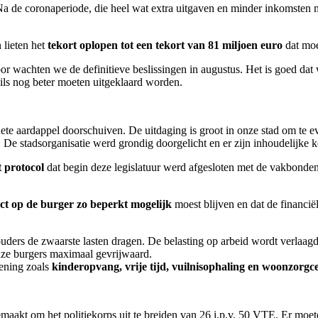
 Na de coronaperiode, die heel wat extra uitgaven en minder inkomsten 
 lieten het
tekort oplopen tot een tekort van 81 miljoen euro
dat moe
 wachten we de definitieve beslissingen in augustus. Het is goed dat w
tails nog beter moeten uitgeklaard worden.
te aardappel doorschuiven. De uitdaging is groot in onze stad om te ev
en. De stadsorganisatie werd grondig doorgelicht en er zijn inhoudelijk
 protocol
dat begin deze legislatuur werd afgesloten met de vakbonden 
ct op de burger zo beperkt mogelijk
moest blijven en dat de financië
houders de zwaarste lasten dragen. De belasting op arbeid wordt verlaag
ze burgers maximaal gevrijwaard.
lening zoals
kinderopvang, vrije tijd, vuilnisophaling en woonzorg
maakt om het politiekorps uit te breiden van 26 i.p.v. 50 VTE. Er moe