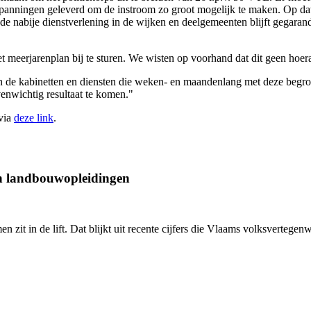
spanningen geleverd om de instroom zo groot mogelijk te maken. Op dat
nabije dienstverlening in de wijken en deelgemeenten blijft gegarandeer
 meerjarenplan bij te sturen. We wisten op voorhand dat dit geen hoera
an de kabinetten en diensten die weken- en maandenlang met deze begro
venwichtig resultaat te komen."
via
deze link
.
an landbouwopleidingen
en zit in de lift. Dat blijkt uit recente cijfers die Vlaams volksverte