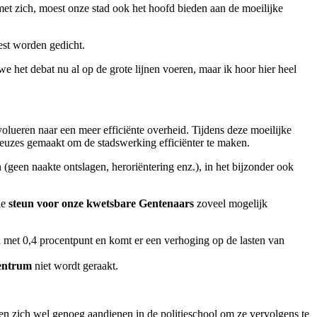
met zich, moest onze stad ook het hoofd bieden aan de moeilijke
st worden gedicht.
e het debat nu al op de grote lijnen voeren, maar ik hoor hier heel
olueren naar een meer efficiënte overheid. Tijdens deze moeilijke
e keuzes gemaakt om de stadswerking efficiënter te maken.
(geen naakte ontslagen, heroriëntering enz.), in het bijzonder ook
le
steun voor onze kwetsbare Gentenaars
zoveel mogelijk
d met 0,4 procentpunt en komt er een verhoging op de lasten van
centrum
niet wordt geraakt.
ten zich wel genoeg aandienen in de politieschool om ze vervolgens te