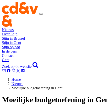
Nieuws
Over Stijn
Stijn in Brussel
Stijn in Gent
Stijn op pad
In de pers
Contact
Gent
Zoek op de website
Home
Nieuws
Moeilijke budgetoefening in Gent
Moeilijke budgetoefening in Ge