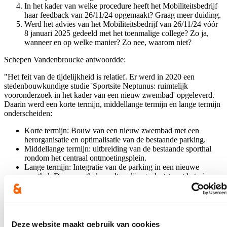
In het kader van welke procedure heeft het Mobiliteitsbedrijf
haar feedback van 26/11/24 opgemaakt? Graag meer duiding.
Werd het advies van het Mobiliteitsbedrijf van 26/11/24 vóór
8 januari 2025 gedeeld met het toenmalige college? Zo ja,
wanneer en op welke manier? Zo nee, waarom niet?
Schepen Vandenbroucke antwoordde:
"Het feit van de tijdelijkheid is relatief. Er werd in 2020 een
stedenbouwkundige studie 'Sportsite Neptunus: ruimtelijk
vooronderzoek in het kader van een nieuw zwembad' opgeleverd.
Daarin werd een korte termijn, middellange termijn en lange termijn
onderscheiden:
Korte termijn: Bouw van een nieuw zwembad met een
herorganisatie en optimalisatie van de bestaande parking.
Middellange termijn: uitbreiding van de bestaande sporthal
rondom het centraal ontmoetingsplein.
Lange termijn: Integratie van de parking in een nieuwe
sporthal. Deze sporthal wordt op lijn geplaatst met het nieuwe
zwembad en de uitbreiding van de bestaande sporthal.
De geciteerde tijdelijkheid hangt dus af van timing van de lange
termijn. En die is er nog niet.
Deze website maakt gebruik van cookies