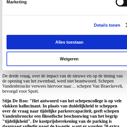
parkeerplaats zouden uitgaan betekent dit voor 200 parkeerplaatsen
Marketing
een totale kostprijs van 2.000.000 euro (excl BTW).
Op 30 oktober 2024 werd de adviesvraag vanuit de Sportdienst via
mail bezorgd aan de verschillende stadsdiensten waaronder het
Details tonen
Mobiliteitsbedrijf. Daarbij werd aangegeven dat het ontwerp werd
afgerond en dat men de pré-adviezen wenste op te vragen omtrent
het finale ontwerp en de ontwerpplannen. Op 26/11/2024 heeft het
Mobiliteitsbedrijf zijn feedback via mail bezorgd aan de Sportdienst,
Alles toestaan
zoals gevraagd. Het Mobiliteitsbedrijf heeft dit advies op 26
november 2024 bezorgd aan de Sportdienst. Ik weet niet wat
daarmee gebeurd is voor ik zelf schepen werd. Zelf nam ik er in
Weigeren
januari kennis van wanneer het dossier zwembad Neptunus
geagendeerd werd op de agenda van het schepencollege."
De derde vraag, over de impact van de nieuwe eis op de timing van
de opening van het zwembad, werd niet beantwoord. Schepen
Vandenbroucke verwees hiervoor naar… schepen Van Braeckevelt,
bevoegd voor Sport.
Stijn De Roo: "Het antwoord van het schepencollege is op vele
vlakken hallucinant. In plaats van duidelijkheid te scheppen
over de vraag naar tijdelijke parkeercapaciteit, geeft schepen
Vandenbroucke een filosofische beschouwing van het begrip
"tijdelijkheid". De kostprijsberekening van de parking is
daarnaast volledig naast de kwestie, want er worden 70 extra