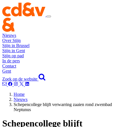
Nieuws
Over Stijn
Stijn in Brussel
Stijn in Gent
Stijn op pad
In de pers
Contact
Gent
Zoek op de website
Home
Nieuws
Schepencollege blijft verwarring zaaien rond zwembad
Neptunus
Schepencollege blijft