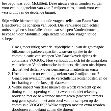
bevoegd was voor Mobiliteit. Deze nieuwe eisen zouden zorgen
voor een budgettekort van zo'n 2 miljoen euro, alsook voor een
verstoring van de geplande timing.
Stijn wilde hierover bijkomende vragen stellen aan Bram Van
Braeckevelt, de schepen van Sport. Die verklaarde zich echter
onbevoegd en schoof alles door naar schepen Vandenbroucke,
bevoegd voor Mobiliteit. Stijn richtte volgende vragen tot de
schepen:
Graag meer uitleg over de "tijdelijkheid" van de gevraagde
bijkomende parkeercapaciteit waarvan sprake in de
communicatie van schepen Van Braeckevelt tijdens de
commissie VOGOK. Hoe verhoudt dit zich tot de uitspraken
van schepen Vandenbroucke in de pers, die laten uitschijnen
dat het wel degelijk over permanente maatregelen gaat?
Hoe komt men tot een budgettekort van 2 miljoen euro?
Graag een overzicht van de verschillende kostenposten en de
inschatting van de kostprijs daarvan.
Welke impact van deze nieuwe eis wordt verwacht op de
timing van de opening van het zwembad, niet rekening
houdend met de bewarende maatregelen (waarvan immers
nog geen sprake in het antwoord van de schepen op de
commissie VOGOK)? Welke stappen moeten extra worden
doorlopen en hoelang zullen die duren?