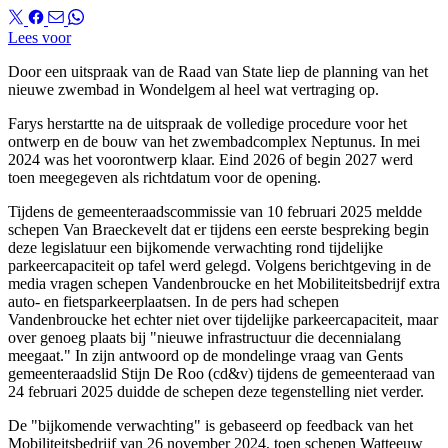
Lees voor
Door een uitspraak van de Raad van State liep de planning van het
nieuwe zwembad in Wondelgem al heel wat vertraging op.
Farys herstartte na de uitspraak de volledige procedure voor het
ontwerp en de bouw van het zwembadcomplex Neptunus. In mei
2024 was het voorontwerp klaar. Eind 2026 of begin 2027 werd
toen meegegeven als richtdatum voor de opening.
Tijdens de gemeenteraadscommissie van 10 februari 2025 meldde
schepen Van Braeckevelt dat er tijdens een eerste bespreking begin
deze legislatuur een bijkomende verwachting rond tijdelijke
parkeercapaciteit op tafel werd gelegd. Volgens berichtgeving in de
media vragen schepen Vandenbroucke en het Mobiliteitsbedrijf extra
auto- en fietsparkeerplaatsen. In de pers had schepen
Vandenbroucke het echter niet over tijdelijke parkeercapaciteit, maar
over genoeg plaats bij "nieuwe infrastructuur die decennialang
meegaat." In zijn antwoord op de mondelinge vraag van Gents
gemeenteraadslid Stijn De Roo (cd&v) tijdens de gemeenteraad van
24 februari 2025 duidde de schepen deze tegenstelling niet verder.
De "bijkomende verwachting" is gebaseerd op feedback van het
Mobiliteitsbedrijf van 26 november 2024, toen schepen Watteeuw