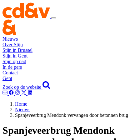
Nieuws
Over Stijn
Stijn in Brussel
Stijn in Gent
Stijn op pad
In de pers
Contact
Gent
Zoek op de website
Home
Nieuws
Spanjeveerbrug Mendonk vervangen door betonnen brug
Spanjeveerbrug Mendonk