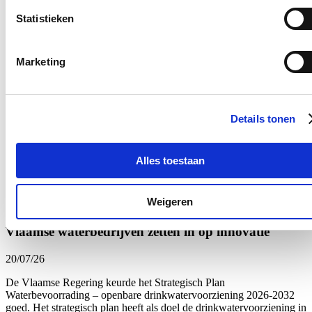
vroeg om hierover nu al een uitspraak te doen.”
Statistieken
Nieuws
Marketing
Interesse in landbouw neemt toe: meer deelnemers
aan landbouwopleidingen
22/07/26
Details tonen
De belangstelling om een landbouwbedrijf op te starten of over te
nemen zit in de lift. Dat blijkt uit recente cijfers die Vlaams
volksvertegenwoordiger Stijn De Roo (cd&v) opvroeg bij Vlaams
Alles toestaan
minister van Landbouw Jo Brouns (cd&v).
Lees meer
Weigeren
Brussel
Landbouw
Vlaamse waterbedrijven zetten in op innovatie
20/07/26
De Vlaamse Regering keurde het Strategisch Plan
Waterbevoorrading – openbare drinkwatervoorziening 2026-2032
goed. Het strategisch plan heeft als doel de drinkwatervoorziening in