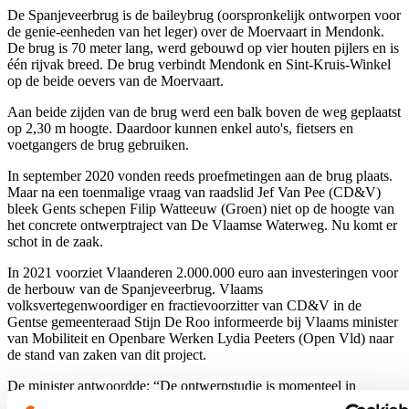
De Spanjeveerbrug is de baileybrug (oorspronkelijk ontworpen voor
de genie-eenheden van het leger) over de Moervaart in Mendonk.
De brug is 70 meter lang, werd gebouwd op vier houten pijlers en is
één rijvak breed. De brug verbindt Mendonk en Sint-Kruis-Winkel
op de beide oevers van de Moervaart.
Aan beide zijden van de brug werd een balk boven de weg geplaatst
op 2,30 m hoogte. Daardoor kunnen enkel auto's, fietsers en
voetgangers de brug gebruiken.
In september 2020 vonden reeds proefmetingen aan de brug plaats.
Maar na een toenmalige vraag van raadslid Jef Van Pee (CD&V)
bleek Gents schepen Filip Watteeuw (Groen) niet op de hoogte van
het concrete ontwerptraject van De Vlaamse Waterweg. Nu komt er
schot in de zaak.
In 2021 voorziet Vlaanderen 2.000.000 euro aan investeringen voor
de herbouw van de Spanjeveerbrug. Vlaams
volksvertegenwoordiger en fractievoorzitter van CD&V in de
Gentse gemeenteraad Stijn De Roo informeerde bij Vlaams minister
van Mobiliteit en Openbare Werken Lydia Peeters (Open Vld) naar
de stand van zaken van dit project.
De minister antwoordde: “De ontwerpstudie is momenteel in
uitvoering en het aanvraagdossier voor de omgevingsvergunning