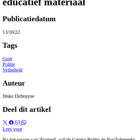
educatief materiaal
Publicatiedatum
13/10/22
Tags
Gent
Politie
Veiligheid
Auteur
Jitske Debruyne
Deel dit artikel
Lees voor
Na het succes van 'Framed', wil de Gentse Politie de YouTubereeks