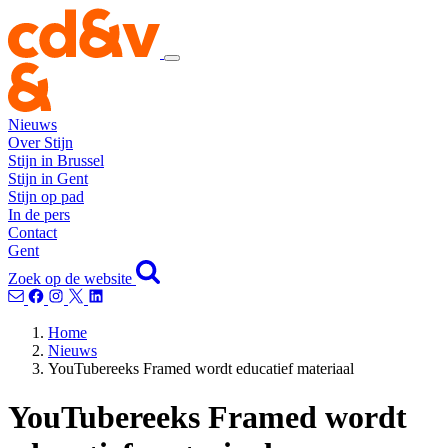
Nieuws
Over Stijn
Stijn in Brussel
Stijn in Gent
Stijn op pad
In de pers
Contact
Gent
Zoek op de website
Home
Nieuws
YouTubereeks Framed wordt educatief materiaal
YouTubereeks Framed wordt