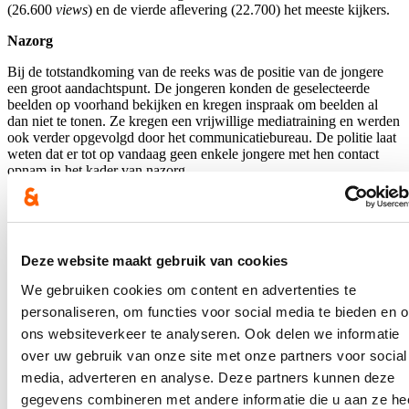
(26.600
views
) en de vierde aflevering (22.700) het meeste kijkers.
Nazorg
Bij de totstandkoming van de reeks was de positie van de jongere
een groot aandachtspunt. De jongeren konden de geselecteerde
beelden op voorhand bekijken en kregen inspraak om beelden al
dan niet te tonen. Ze kregen een vrijwillige mediatraining en werden
ook verder opgevolgd door het communicatiebureau. De politie laat
weten dat er tot op vandaag geen enkele jongere met hen contact
opnam in het kader van nazorg.
Ook de politiemedewerkers werden nauw ondersteund bij
persvragen en bij eventuele negatieve reacties via sociale media.
70% van de reacties op Facebook en Instagram waren positief, 18%
werd gerekend als neutraal, 12% is negatief. De politie onthoudt
Deze website maakt gebruik van cookies
echter vooral de positieve reacties op de reeks en op hun deelname.
We gebruiken cookies om content en advertenties te
Evaluatie
personaliseren, om functies voor social media te bieden en 
De reeks liet bewust de verschillen expliciet naar boven komen, om
ons websiteverkeer te analyseren. Ook delen we informatie
vervolgens aan te tonen dat de dialoog de bovenhand neemt. "Net
over uw gebruik van onze site met onze partners voor social
door in dialoog te gaan komen beide partijen tot wederzijds begrip
media, adverteren en analyse. Deze partners kunnen deze
en wederzijds respect voor elkaar. Samen met de politie geloof ik
erin dat dit mee zal leiden tot positieve en structureel veranderingen
gegevens combineren met andere informatie die u aan ze he