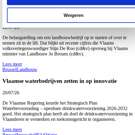
Interesse in landbouw neemt toe: meer deelnemers
aan landbouwopleidingen
Weigeren
22/07/26
De belangstelling om een landbouwbedrijf op te starten of over te
nemen zit in de lift. Dat blijkt uit recente cijfers die Vlaams
volksvertegenwoordiger Stijn De Roo (cd&v) opvroeg bij Vlaams
minister van Landbouw Jo Brouns (cd&v).
Lees meer
Brussel
Landbouw
Vlaamse waterbedrijven zetten in op innovatie
20/07/26
De Vlaamse Regering keurde het Strategisch Plan
Waterbevoorrading – openbare drinkwatervoorziening 2026-2032
goed. Het strategisch plan heeft als doel de drinkwatervoorziening in
Vlaanderen te versterken en toekomstgericht te organiseren.
Lees meer
Brussel
Innovatie
PFAS
Water