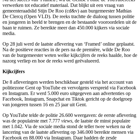
verwerken tot educatief materiaal. Dat blijkt uit een vraag van
gemeenteraadslid Stijn De Roo (cd&v) aan burgemeester Mathias
De Clercq (Open VLD). De reeks trachtte de dialoog tussen politie
en jongeren in beeld te brengen en de bestaande vooroordelen uit de
baan te ruimen. Ze bereikte meer dan 450.000 kijkers via sociale
media.
Op 28 juli werd de laatste aflevering van ‘Framed’ online geplaatst.
Na de positieve reacties in de pers na de première, wilde De Roo
van de burgemeester weten welke kijkcijfers de reeks haalde, hoe de
nazorg verliep en hoe de reeks werd geëvalueerd.
Kijkcijfers
De 8 afleveringen werden beschikbaar gesteld via het account van
politiezone Gent op YouTube en vervolgens verspreid via Facebook
en Instagram. Er werd 5.000 euro uitgegeven aan advertenties op
Facebook, Instagram, Snapchat en Tiktok gericht op de doelgroep
van jongeren tussen 16 en 25 jaar uit Gent.
Op YouTube telde de politie 26.600 weergaven: de eerste aflevering
was de populairste met 7.777
views
, de laatste de minst populaire
met 1.042. Via de sociale media stond de teller twee weken na de
lancering van de laatste aflevering op 346.000 bereikte mensen via
Facebook en 88.000 via Instagram. Daar hadden de zesde