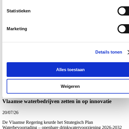
Water.
Er zal ongetwijfeld nog een tandje moet bijgestoken
worden!”
Statistieken
Nieuws
Marketing
Interesse in landbouw neemt toe: meer deelnemers
aan landbouwopleidingen
22/07/26
Details tonen
De belangstelling om een landbouwbedrijf op te starten of over te
nemen zit in de lift. Dat blijkt uit recente cijfers die Vlaams
Alles toestaan
volksvertegenwoordiger Stijn De Roo (cd&v) opvroeg bij Vlaams
minister van Landbouw Jo Brouns (cd&v).
Lees meer
Weigeren
Brussel
Landbouw
Vlaamse waterbedrijven zetten in op innovatie
20/07/26
De Vlaamse Regering keurde het Strategisch Plan
Waterbevoorrading – openbare drinkwatervoorziening 2026-2032