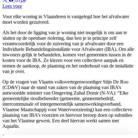
Lees voor
Voor elke woning in Vlaanderen is vastgelegd hoe het afvalwater
moet worden gezuiverd.
Als het door de ligging van je woning niet mogelijk is om aan te
sluiten op de openbare riolering, dan ben je in principe zelf
verantwoordelijk voor de zuivering van je afvalwater door een
Individuele Behandelingsinstallatie voor Afvalwater (IBA). Om alle
inwoners gelijk te behandelen, komen veel gemeenten tussen in de
kosten voor de IBA. Ze kiezen voor een collectieve aanpak en
nemen de aankoop, de plaatsing en het onderhoud van de installatie
van je over.
Op de vragen van Vlaams volksvertegenwoordiger Stijn De Roo
(CD&V) naar de stand van zaken van de plaatsing van IBA’s
antwoordde minister van Omgeving Zuhal Demir (N-VA): “Elke
gemeentelijke rioolbeheerder (gemeente, gemeentebedrijf,
intercommunale of intergemeentelijk samenwerkingsverband,
Vlaamse Maatschappij voor Watervoorziening) kan een collectieve
plaatsing van IBA’s voorzien en hiervoor beroep doen op subsidies
van het Vlaamse gewest. Een deel hiervan werkt samen met
Aquafin.
Binnen de gebiedsdekkende uitvoeringsplannen is er geen jaarlijkse