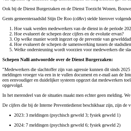
Ook bij de Dienst Burgerzaken en de Dienst Toezicht Wonen, Bouwen
Gents gemeenteraadslid Stijn De Roo (cd&v) stelde hierover volgen
Hoe vaak werden medewerkers van de dienst in de periode 2022
Hoe evalueert de schepen deze cijfers en de evolutie ervan?
Op welke manier wordt ingezet op de preventie van gewelddadi
Hoe evalueert de schepen de samenwerking tussen de stadsdiens
Welke ondersteuning wordt voorzien voor medewerkers die sla
Schepen Nalli antwoordde over de Dienst Burgerzaken:
"
Medewerkers die slachtoffer zijn van agressie kunnen dit sinds 202
meldingen vroeger via een in te vullen document en e-mail aan de In
een
eenvoudiger
en
duidelijker systeem
opgezet dat medewerkers toela
opgevolgd.
In het merendeel van de situaties maakt men echter geen melding. We
De cijfers die bij de Interne Preventiedienst beschikbaar zijn, zijn de
2023: 3 meldingen (psychisch geweld 3; fysiek geweld 1)
2024: 7 meldingen (psychisch geweld 6; fysiek geweld 2)