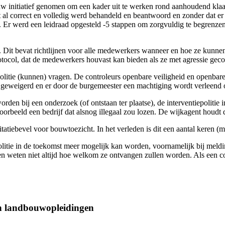
w initiatief genomen om een kader uit te werken rond aanhoudend klaa
t al correct en volledig werd behandeld en beantwoord en zonder dat er
t. Er werd een leidraad opgesteld -5 stappen om zorgvuldig te begren
 Dit bevat richtlijnen voor alle medewerkers wanneer en hoe ze kunnen
otocol, dat de medewerkers houvast kan bieden als ze met agressie gec
politie (kunnen) vragen. De controleurs openbare veiligheid en openbar
 geweigerd en er door de burgemeester een machtiging wordt verleend 
den bij een onderzoek (of ontstaan ter plaatse), de interventiepolitie 
oorbeeld een bedrijf dat alsnog illegaal zou lozen. De wijkagent houdt d
itatiebevel voor bouwtoezicht. In het verleden is dit een aantal keren (m
litie in de toekomst meer mogelijk kan worden, voornamelijk bij meldi
eten niet altijd hoe welkom ze ontvangen zullen worden. Als een contro
an landbouwopleidingen