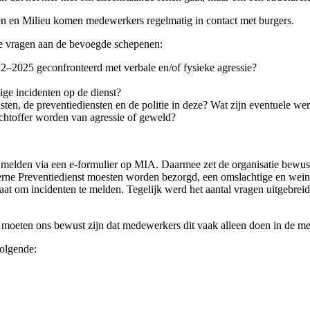
 en Milieu komen medewerkers regelmatig in contact met burgers.
de vragen aan de bevoegde schepenen:
–2025 geconfronteerd met verbale en/of fysieke agressie?
ge incidenten op de dienst?
ten, de preventiediensten en de politie in deze? Wat zijn eventuele we
chtoffer worden van agressie of geweld?
5 melden via een e-formulier op MIA. Daarmee zet de organisatie bewus
terne Preventiedienst moesten worden bezorgd
, een omslachtige en wein
at om incidenten te melden. Tegelijk werd het aantal vragen uitgebrei
 moeten ons bewust zijn dat medewerkers dit vaak alleen doen in de mee
 volgende: