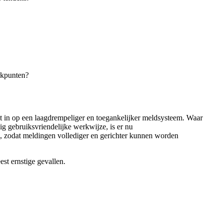
rkpunten?
t in op een
laagdrempeliger en toegankelijker meldsysteem
. Waar
ig gebruiksvriendelijke werkwijze,
is er nu
d, zodat meldingen vollediger en gerichter kunnen worden
st ernstige gevallen.