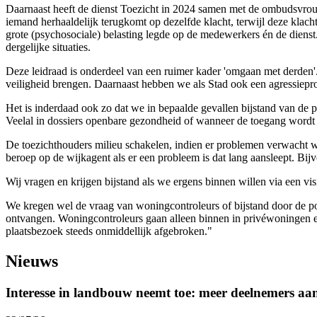
Daarnaast heeft de dienst Toezicht in 2024 samen met de ombudsvrou
iemand herhaaldelijk terugkomt op dezelfde klacht, terwijl deze klach
grote (psychosociale) belasting legde op de medewerkers én de diens
dergelijke situaties.
Deze leidraad is onderdeel van een ruimer kader 'omgaan met derden'.
veiligheid brengen. Daarnaast hebben we als Stad ook een agressiepr
Het is inderdaad ook zo dat we in bepaalde gevallen bijstand van de 
Veelal in dossiers openbare gezondheid of wanneer de toegang wordt
De toezichthouders milieu schakelen, indien er problemen verwacht wor
beroep op de wijkagent als er een probleem is dat lang aansleept. Bijv
Wij vragen en krijgen bijstand als we ergens binnen willen via een vis
We kregen wel de vraag van woningcontroleurs of bijstand door de po
ontvangen. Woningcontroleurs gaan alleen binnen in privéwoningen en w
plaatsbezoek steeds onmiddellijk afgebroken."
Nieuws
Interesse in landbouw neemt toe: meer deelnemers a