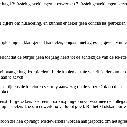
gedrag 13; fysiek geweld tegen voorwerpen 7; fysiek geweld tegen person
e cijfers om nuancering, en kunnen er zeker geen conclusies getrokken
e opleidingen: klantgericht handelen, omgaan met agressie, geven van f
gericht dat de burger geen toegang heeft tot de achterzijde van de loke
 rond ‘wangedrag door derden’. In de implementatie van dit kader kunn
aan te geven.
 is er tijdens de loketuren security aanwezig op de vloer. Ook op di
loket.
 dienst Burgerzaken, is er een noodknop ingebouwd waarmee de collega’s
ierop inspelen. Die samenwerking verloopt goed. Bij het Stadskantoor w
persoon die hen opvangt. Medewerkers worden aangespoord om het agress