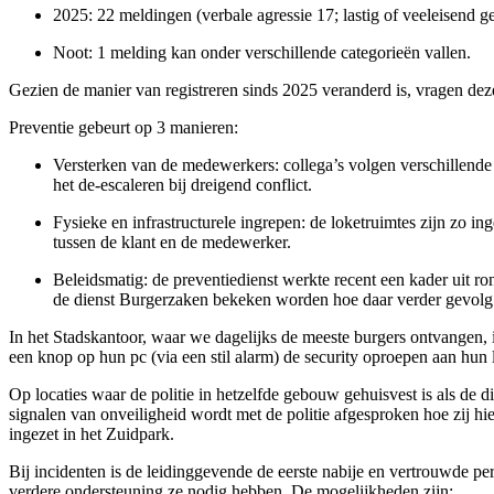
2025: 22 meldingen (verbale agressie 17; lastig of veeleisend 
Noot: 1 melding kan onder verschillende categorieën vallen.
Gezien de manier van registreren sinds 2025 veranderd is, vragen dez
Preventie gebeurt op 3 manieren:
Versterken van de medewerker
s: collega’s volgen verschillend
het de-escaleren bij dreigend conflict.
Fysieke en infrastructurele ingrepen
: de loketruimtes zijn zo in
tussen de klant en de medewerker.
Beleidsmatig
: de preventiedienst werkte recent een kader uit
de dienst Burgerzaken bekeken worden hoe daar verder gevolg 
In het Stadskantoor, waar we dagelijks de meeste burgers ontvangen,
een knop op hun pc (via een stil alarm) de security oproepen aan hun 
Op locaties waar de politie in hetzelfde gebouw gehuisvest is als de
signalen van onveiligheid wordt met de politie afgesproken hoe zij h
ingezet in het Zuidpark.
Bij incidenten is de leidinggevende de eerste nabije en vertrouwde 
verdere ondersteuning ze nodig hebben. De mogelijkheden zijn: