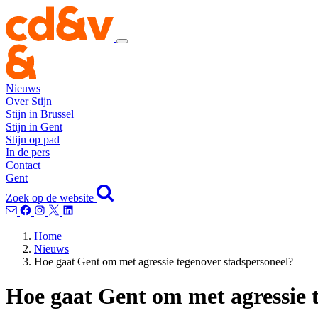
Nieuws
Over Stijn
Stijn in Brussel
Stijn in Gent
Stijn op pad
In de pers
Contact
Gent
Zoek op de website
Home
Nieuws
Hoe gaat Gent om met agressie tegenover stadspersoneel?
Hoe gaat Gent om met agressie 