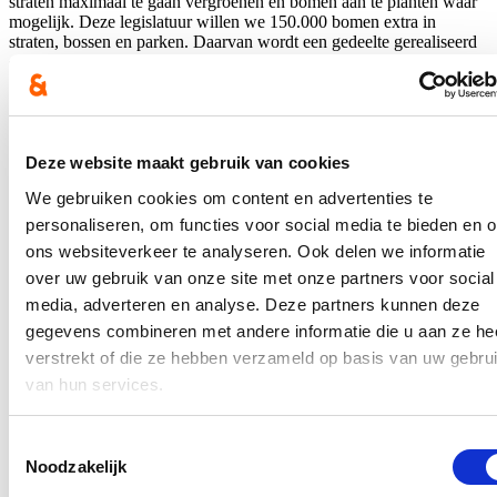
straten maximaal te gaan vergroenen en bomen aan te planten waar
mogelijk. Deze legislatuur willen we 150.000 bomen extra in
straten, bossen en parken. Daarvan wordt een gedeelte gerealiseerd
door extra straatbomen aan te planten."
Hoeveel straatbomen zijn er sinds de opmaak van de
straatbomeninventaris in 2011 bijgekomen? Graag een
overzicht per jaar en per wijk.
Deze website maakt gebruik van cookies
"Volgens de groeninventaris werden 2060 nieuwe straatbomen
aangeplant tussen 2011 en 2021. Voor 2022 is de groeninventaris
We gebruiken cookies om content en advertenties te
nog niet aangepast, omdat het plantseizoen nog lopende is.
personaliseren, om functies voor social media te bieden en 
ons websiteverkeer te analyseren. Ook delen we informatie
De Groendienst plantte de voorbije jaren ongeveer 187 nieuwe
straatbomen per jaar aan. Hierbij zijn de bomen die in recente
over uw gebruik van onze site met onze partners voor social
verkavelingen aangeplant werden niet inbegrepen. Deze bomen
media, adverteren en analyse. Deze partners kunnen deze
vallen onder het beheer van de verkavelaar en worden pas drie jaar
gegevens combineren met andere informatie die u aan ze he
na oplevering overgedragen aan de Groendienst. Pas dan komen ze
in de inventaris terecht.
verstrekt of die ze hebben verzameld op basis van uw gebru
van hun services.
Het huidige systeem laat (nog) niet toe om op een eenvoudige wijze
elke boom aan een wijk toe te wijzen. Dit kan nu enkel manueel en
op een zeer tijdrovende manier opgezocht worden op basis van
Toestemmingsselectie
straatnamen. Het inventarisatiesysteem wordt in de toekomst
Noodzakelijk
aangepast, waardoor de koppeling aan wijken wel mogelijk zal
zijn."