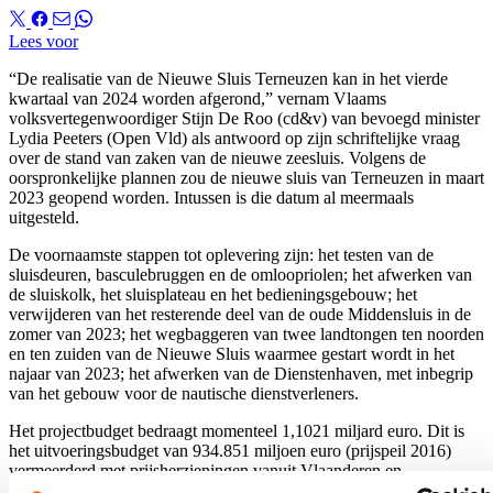
Lees voor
“De realisatie van de Nieuwe Sluis Terneuzen kan in het vierde
kwartaal van 2024 worden afgerond,” vernam Vlaams
volksvertegenwoordiger Stijn De Roo (cd&v) van bevoegd minister
Lydia Peeters (Open Vld) als antwoord op zijn schriftelijke vraag
over de stand van zaken van de nieuwe zeesluis. Volgens de
oorspronkelijke plannen zou de nieuwe sluis van Terneuzen in maart
2023 geopend worden. Intussen is die datum al meermaals
uitgesteld.
De voornaamste stappen tot oplevering zijn: het testen van de
sluisdeuren, basculebruggen en de omloopriolen; het afwerken van
de sluiskolk, het sluisplateau en het bedieningsgebouw; het
verwijderen van het resterende deel van de oude Middensluis in de
zomer van 2023; het wegbaggeren van twee landtongen ten noorden
en ten zuiden van de Nieuwe Sluis waarmee gestart wordt in het
najaar van 2023; het afwerken van de Dienstenhaven, met inbegrip
van het gebouw voor de nautische dienstverleners.
Het projectbudget bedraagt momenteel 1,1021 miljard euro. Dit is
het uitvoeringsbudget van 934.851 miljoen euro (prijspeil 2016)
vermeerderd met prijsherzieningen vanuit Vlaanderen en
aanvullende bijdragen vanuit Nederland. De prognose eindstand