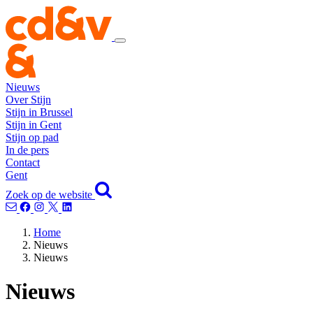
Nieuws
Over Stijn
Stijn in Brussel
Stijn in Gent
Stijn op pad
In de pers
Contact
Gent
Zoek op de website
Home
Nieuws
Nieuws
Nieuws