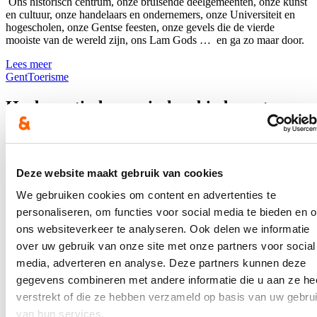
Ons historisch centrum, onze bruisende deelgemeenten, onze kunst
en cultuur, onze handelaars en ondernemers, onze Universiteit en
hogescholen, onze Gentse feesten, onze gevels die de vierde
mooiste van de wereld zijn, ons Lam Gods … en ga zo maar door.
Lees meer
Gent
Toerisme
Herbevestigd agrarisch gebied moet voor
landbouw gebruikt worden en bosgebied
voor bosaanplant!
Deze website maakt gebruik van cookies
01/03/21
We gebruiken cookies om content en advertenties te
Herbevestigd agrarisch gebied moet ook in de in de toekomst voor
landbouw gebruikt worden en bosgebied voor bosaanplant!
personaliseren, om functies voor social media te bieden en 
ons websiteverkeer te analyseren. Ook delen we informatie
Lees meer
over uw gebruik van onze site met onze partners voor social
Brussel
Landbouw
Omgeving
media, adverteren en analyse. Deze partners kunnen deze
Gentse sluikstortcamera's verhogen
gegevens combineren met andere informatie die u aan ze he
pakkans
verstrekt of die ze hebben verzameld op basis van uw gebru
van hun services.