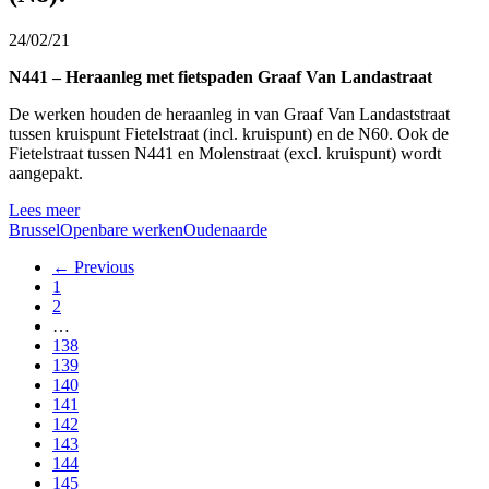
24/02/21
N441 – Heraanleg met fietspaden Graaf Van Landastraat
De werken houden de heraanleg in van Graaf Van Landaststraat
tussen kruispunt Fietelstraat (incl. kruispunt) en de N60. Ook de
Fietelstraat tussen N441 en Molenstraat (excl. kruispunt) wordt
aangepakt.
Lees meer
Brussel
Openbare werken
Oudenaarde
← Previous
1
2
…
138
139
140
141
142
143
144
145