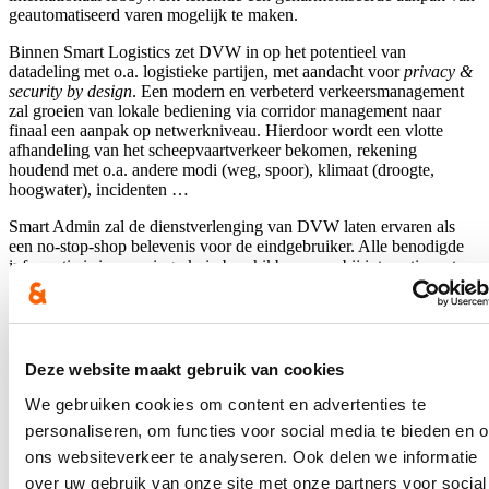
geautomatiseerd varen mogelijk te maken.
Binnen Smart Logistics zet DVW in op het potentieel van
datadeling met o.a. logistieke partijen, met aandacht voor
privacy &
security by design
. Een modern en verbeterd verkeersmanagement
zal groeien van lokale bediening via corridor management naar
finaal een aanpak op netwerkniveau. Hierdoor wordt een vlotte
afhandeling van het scheepvaartverkeer bekomen, rekening
houdend met o.a. andere modi (weg, spoor), klimaat (droogte,
hoogwater), incidenten …
Smart Admin zal de dienstverlenging van DVW laten ervaren als
een no-stop-shop belevenis voor de eindgebruiker. Alle benodigde
informatie is in een vingerknip beschikbaar waarbij interactie met
DVW zo laagdrempelig mogelijk wordt gemaakt. Nauwe
samenwerking met de gewesten tilt bovendien het niveau van RIS
tot een nationaal niveau door het gemeenschappelijk gebruik van
onze applicaties.
Deze website maakt gebruik van cookies
Om de hoogste graad van digitale maturiteit te bekomen binnen
bovenstaande pijlers, resp. autonoom varen, synchromodaal
We gebruiken cookies om content en advertenties te
transport en no-stop-shop, worden nieuwe technologieën, concepten
personaliseren, om functies voor social media te bieden en 
en ideeën onderzocht, waar bij de implementatie ervan de nodige
ons websiteverkeer te analyseren. Ook delen we informatie
aandacht wordt gespendeerd aan cybersecurity en -resilience, het
wetgevend kader, stakeholder betrokkenheid en datakwaliteit.
over uw gebruik van onze site met onze partners voor social