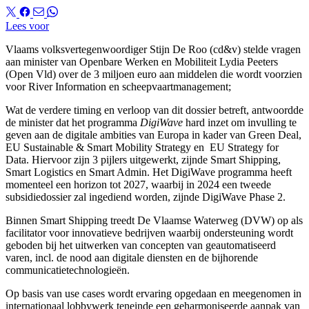
Lees voor
Vlaams volksvertegenwoordiger Stijn De Roo (cd&v) stelde vragen
aan minister van Openbare Werken en Mobiliteit Lydia Peeters
(Open Vld) over de 3 miljoen euro aan middelen die wordt voorzien
voor River Information en scheepvaartmanagement;
Wat de verdere timing en verloop van dit dossier betreft, antwoordde
de minister dat het programma
DigiWave
hard inzet om invulling te
geven aan de digitale ambities van Europa in kader van Green Deal,
EU Sustainable & Smart Mobility Strategy en EU Strategy for
Data. Hiervoor zijn 3 pijlers uitgewerkt, zijnde Smart Shipping,
Smart Logistics en Smart Admin. Het DigiWave programma heeft
momenteel een horizon tot 2027, waarbij in 2024 een tweede
subsidiedossier zal ingediend worden, zijnde DigiWave Phase 2.
Binnen Smart Shipping treedt De Vlaamse Waterweg (DVW) op als
facilitator voor innovatieve bedrijven waarbij ondersteuning wordt
geboden bij het uitwerken van concepten van geautomatiseerd
varen, incl. de nood aan digitale diensten en de bijhorende
communicatietechnologieën.
Op basis van use cases wordt ervaring opgedaan en meegenomen in
internationaal lobbywerk teneinde een geharmoniseerde aanpak van