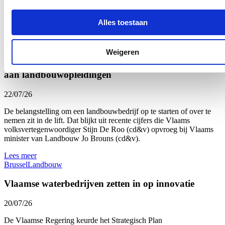
autonome vaart, om informatie sneller ter beschikking te stellen
en om de integratie met andere vervoersmodi mogelijk te
maken. Ik blijf deze evoluties verder opvolgen.”
Alles toestaan
Nieuws
Weigeren
Interesse in landbouw neemt toe: meer deelnemers
aan landbouwopleidingen
22/07/26
De belangstelling om een landbouwbedrijf op te starten of over te
nemen zit in de lift. Dat blijkt uit recente cijfers die Vlaams
volksvertegenwoordiger Stijn De Roo (cd&v) opvroeg bij Vlaams
minister van Landbouw Jo Brouns (cd&v).
Lees meer
Brussel
Landbouw
Vlaamse waterbedrijven zetten in op innovatie
20/07/26
De Vlaamse Regering keurde het Strategisch Plan