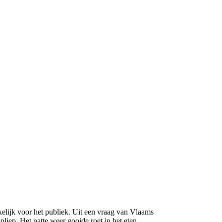
elijk voor het publiek. Uit een vraag van Vlaams
iep. Het natte weer gooide roet in het eten.