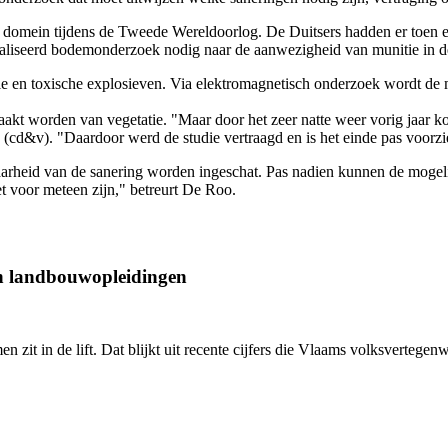
domein tijdens de Tweede Wereldoorlog. De Duitsers hadden er toen e
ialiseerd bodemonderzoek nodig naar de aanwezigheid van munitie in 
 en toxische explosieven. Via elektromagnetisch onderzoek wordt de mu
kt worden van vegetatie. "Maar door het zeer natte weer vorig jaar ko
(cd&v). "Daardoor werd de studie vertraagd en is het einde pas voorzie
baarheid van de sanering worden ingeschat. Pas nadien kunnen de mogel
 voor meteen zijn," betreurt De Roo.
an landbouwopleidingen
en zit in de lift. Dat blijkt uit recente cijfers die Vlaams volksverte