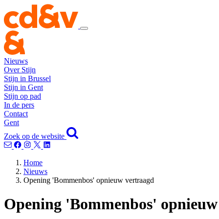
Nieuws
Over Stijn
Stijn in Brussel
Stijn in Gent
Stijn op pad
In de pers
Contact
Gent
Zoek op de website
Home
Nieuws
Opening 'Bommenbos' opnieuw vertraagd
Opening 'Bommenbos' opnieuw 