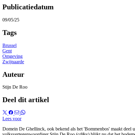
Publicatiedatum
09/05/25
Tags
Brussel
Gent
Omgeving
Zwijnaarde
Auteur
Stijn De Roo
Deel dit artikel
Lees voor
Domein De Ghellinck, ook bekend als het 'Bommenbos' maakt deel uit 
volksvertegenwoordiger Stijn De Roo (cd&v) blijkt nu dat het bodemon