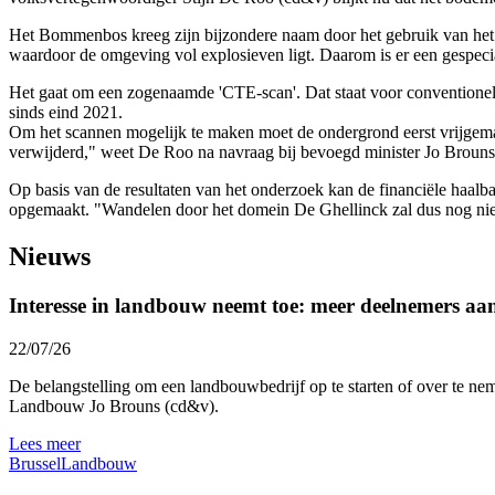
Het Bommenbos kreeg zijn bijzondere naam door het gebruik van het 
waardoor de omgeving vol explosieven ligt. Daarom is er een gespec
Het gaat om een zogenaamde 'CTE-scan'. Dat staat voor conventionele
sinds eind 2021.
Om het scannen mogelijk te maken moet de ondergrond eerst vrijgemaa
verwijderd," weet De Roo na navraag bij bevoegd minister Jo Brouns 
Op basis van de resultaten van het onderzoek kan de financiële haal
opgemaakt. "Wandelen door het domein De Ghellinck zal dus nog niet
Nieuws
Interesse in landbouw neemt toe: meer deelnemers a
22/07/26
De belangstelling om een landbouwbedrijf op te starten of over te nem
Landbouw Jo Brouns (cd&v).
Lees meer
Brussel
Landbouw