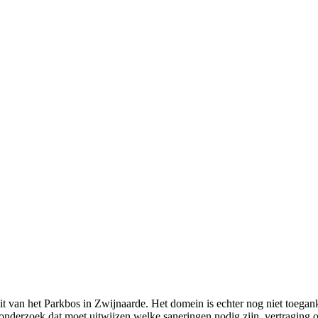
van het Parkbos in Zwijnaarde. Het domein is echter nog niet toegank
derzoek dat moet uitwijzen welke saneringen nodig zijn, vertraging opl