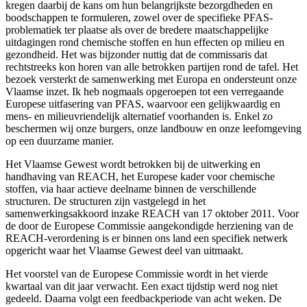
kregen daarbij de kans om hun belangrijkste bezorgdheden en
boodschappen te formuleren, zowel over de specifieke PFAS-
problematiek ter plaatse als over de bredere maatschappelijke
uitdagingen rond chemische stoffen en hun effecten op milieu en
gezondheid. Het was bijzonder nuttig dat de commissaris dat
rechtstreeks kon horen van alle betrokken partijen rond de tafel. Het
bezoek versterkt de samenwerking met Europa en ondersteunt onze
Vlaamse inzet. Ik heb nogmaals opgeroepen tot een verregaande
Europese uitfasering van PFAS, waarvoor een gelijkwaardig en
mens- en milieuvriendelijk alternatief voorhanden is. Enkel zo
beschermen wij onze burgers, onze landbouw en onze leefomgeving
op een duurzame manier.
Het Vlaamse Gewest wordt betrokken bij de uitwerking en
handhaving van REACH, het Europese kader voor chemische
stoffen, via haar actieve deelname binnen de verschillende
structuren. De structuren zijn vastgelegd in het
samenwerkingsakkoord inzake REACH van 17 oktober 2011. Voor
de door de Europese Commissie aangekondigde herziening van de
REACH-verordening is er binnen ons land een specifiek netwerk
opgericht waar het Vlaamse Gewest deel van uitmaakt.
Het voorstel van de Europese Commissie wordt in het vierde
kwartaal van dit jaar verwacht. Een exact tijdstip werd nog niet
gedeeld. Daarna volgt een feedbackperiode van acht weken. De