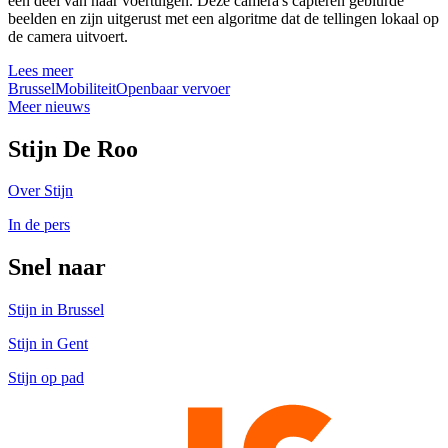
een deel van haar voertuigen. Deze camera's capteren geblurde
beelden en zijn uitgerust met een algoritme dat de tellingen lokaal op
de camera uitvoert.
Lees meer
Brussel
Mobiliteit
Openbaar vervoer
Meer nieuws
Stijn De Roo
Over Stijn
In de pers
Snel naar
Stijn in Brussel
Stijn in Gent
Stijn op pad