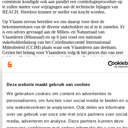
commissie kondigde ook aan parallel een comitologieprocedure op
te zullen starten voor wijzigingen aan de technische bijlagen van
REACH. Hierdoor kunnen ze sneller van kracht worden.
Op Vlaams niveau bereiden we ons daarop voor door de
bekommernissen van de diverse stakeholders nu al in te zamelen. Er
is een advies gevraagd aan de Milieu- en Natuurraad van
Vlaanderen (Minaraad) en op 6 juni vond een nationale
stakeholderdialoog van het Coördinatiecomité Internationaal
Milieubeleid (CCIM) plaats waar ook Vlaanderen aan deelnam.
Gezien het belang voor Vlaanderen volg ik het proces dus van zeer
nabij op. Het dossier werd door de Vlaamse Regering dan ook
aangeduid als een Europese prioriteit.
Wat betreft verdere actie op het vlak van PFAS en chemische
stoffen, wijs ik er graag op dat op het niveau van de Raad van de
Europese Unie ons land al sinds 2014 deel uitmaakt van het
Deze website maakt gebruik van cookies
samenwerkingsverband ‘REACH Up’, waarin diverse Europese
lidstaten overleggen en afstemmen met betrekking tot de Europese
We gebruiken cookies om content en advertenties te
regelgeving inzake chemische stoffen. Afstemming tussen de
personaliseren, om functies voor social media te bieden en 
lidstaten heeft in het verleden reeds geleid tot diverse gezamenlijk op
ons websiteverkeer te analyseren. Ook delen we informatie
de Raad aangebrachte agendapunten en gemeenschappelijke
positiebepalingen, ook inzake PFAS en de aanpak ervan op
over uw gebruik van onze site met onze partners voor social
Europees vlak.
media, adverteren en analyse. Deze partners kunnen deze
gegevens combineren met andere informatie die u aan ze he