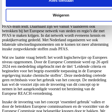
Alles toestaan
Afvalstoffenmaatschappij (OVAM), de Vlaamse Milieumaatschappij
(VMM) en het Departement Omgeving op fora zoals het Europese
project ‘European Partnership for Assessment of Risk from
Weigeren
Chemicals’ (PARC), het Europese netwerk NORMAN en Common
Forum, het Europese netwerk van beleidsmakers, waar OVAM het
PFAS-team leidt. Daarnaast zijn we vanuit Vlaanderen ook
betrokken bij het Europese netwerk van steden en regio’s die met
PFAS te maken krijgen. In dat netwerk wordt eveneens kennis en
praktijkervaring gedeeld. Met Nederland organiseren we ook
bilaterale uitwisselingsmomenten om te komen tot meer afstemming
inzake zorgwekkende stoffen zoals PFAS.
Wat uw laatste vraag betreft: het wordt logischerwijze op Europees
niveau opgenomen. Door de Europese Commissie werd op 26 april
2024 een mededeling uitgebracht met de titel ‘Leidende criteria en
beginselen voor het begrip essentiële toepassing in de Europese
regelgeving inzake chemische stoffen’. Deze mededeling creëerde
geen rechtsbasis voor het gebruik van het concept. De mededeling
kan wel de voorzet zijn om de invoering van dit concept op te
nemen in het aangekondigde voorstel tot herziening van de
Europese REACH-verordening.
Inzake de invoering van het concept ‘essentieel gebruik’ vallen er
door de betrokken Europese commissarissen en de voorzitter van de
Europese Commissie nog belangrijke knopen door te hakken. We