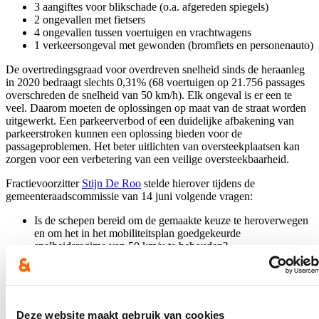
3 aangiftes voor blikschade (o.a. afgereden spiegels)
2 ongevallen met fietsers
4 ongevallen tussen voertuigen en vrachtwagens
1 verkeersongeval met gewonden (bromfiets en personenauto)
De overtredingsgraad voor overdreven snelheid sinds de heraanleg
in 2020 bedraagt slechts 0,31% (68 voertuigen op 21.756 passages
overschreden de snelheid van 50 km/h). Elk ongeval is er een te
veel. Daarom moeten de oplossingen op maat van de straat worden
uitgewerkt. Een parkeerverbod of een duidelijke afbakening van
parkeerstroken kunnen een oplossing bieden voor de
passageproblemen. Het beter uitlichten van oversteekplaatsen kan
zorgen voor een verbetering van een veilige oversteekbaarheid.
Fractievoorzitter
Stijn De Roo
stelde hierover tijdens de
gemeenteraadscommissie van 14 juni volgende vragen:
Is de schepen bereid om de gemaakte keuze te heroverwegen
en om het in het mobiliteitsplan goedgekeurde
snelheidsregime van 50 km/u te behouden?
Werd er intussen verder onderzoek gevoerd naar de suggestie
met betrekking tot parkeerstroken? Graag meer uitleg.
Schepen Watteeuw antwoordde:
Deze website maakt gebruik van cookies