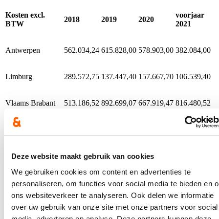
Kosten excl.
voorjaar
2018
2019
2020
BTW
2021
Antwerpen
562.034,24
615.828,00
578.903,00
382.084,00
Limburg
289.572,75
137.447,40
157.667,70
106.539,40
Vlaams Brabant
513.186,52
892.699,07
667.919,47
816.480,52
Oost-Vlaanderen
721.790,90
826.971,78
702.174,40
204.982,84
West-Vlaanderen
908.595,10
557.085,00
387.126,50
205.515,00
Deze website maakt gebruik van cookies
We gebruiken cookies om content en advertenties te
personaliseren, om functies voor social media te bieden en 
ons websiteverkeer te analyseren. Ook delen we informatie
De huidige hakhoutbestanden zijn historische aanplantingen met
over uw gebruik van onze site met onze partners voor social
hoofdzakelijk inheemse soorten met een veel te dichte plantafstand
voor een vlug resultaat. Het gevolg zijn te hoge en onstabiele,
media, adverteren en analyse. Deze partners kunnen deze