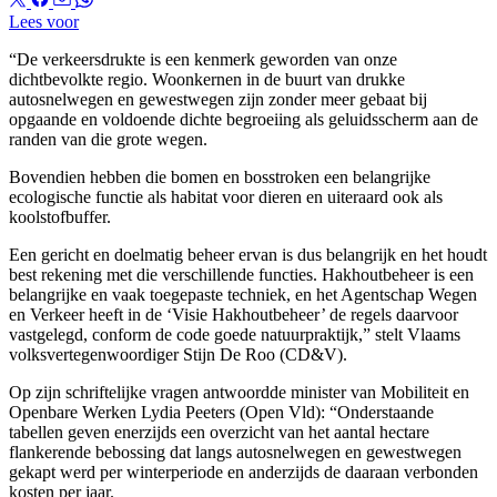
Lees voor
“De verkeersdrukte is een kenmerk geworden van onze
dichtbevolkte regio. Woonkernen in de buurt van drukke
autosnelwegen en gewestwegen zijn zonder meer gebaat bij
opgaande en voldoende dichte begroeiing als geluidsscherm aan de
randen van die grote wegen.
Bovendien hebben die bomen en bosstroken een belangrijke
ecologische functie als habitat voor dieren en uiteraard ook als
koolstofbuffer.
Een gericht en doelmatig beheer ervan is dus belangrijk en het houdt
best rekening met die verschillende functies. Hakhoutbeheer is een
belangrijke en vaak toegepaste techniek, en het Agentschap Wegen
en Verkeer heeft in de ‘Visie Hakhoutbeheer’ de regels daarvoor
vastgelegd, conform de code goede natuurpraktijk,” stelt Vlaams
volksvertegenwoordiger Stijn De Roo (CD&V).
Op zijn schriftelijke vragen antwoordde minister van Mobiliteit en
Openbare Werken Lydia Peeters (Open Vld): “Onderstaande
tabellen geven enerzijds een overzicht van het aantal hectare
flankerende bebossing dat langs autosnelwegen en gewestwegen
gekapt werd per winterperiode en anderzijds de daaraan verbonden
kosten per jaar.