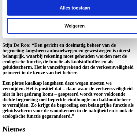
kan gewerkt worden met overstaanders.
Alles toestaan
Momenteel zijn de 2 prioritaire beheeropties voor houtkanten langs
de wegen hakhoutbeheer of een nulbeheer. De primaire factor in de
keuze van het beheer is de verkeersveiligheid. Indien er een risico
Weigeren
naar verkeersveiligheid bestaat, is hakhoutbeheer de meest
(financieel – beheertechnisch – ecologisch) optimale beheersvorm.”
Stijn De Roo: “Een gericht en doelmatig beheer van de
begroeiing langsheen autosnelwegen en gewestwegen is uiterst
belangrijk, waarbij rekening moet gehouden worden met de
ecologische functie, de functie als koolstofbuffer en als
geluidsscherm. Het is vanzelfsprekend dat de verkeersveiligheid
primeert in de keuze van het beheer.
Een plotse kaalkap langsheen deze wegen moeten we
vermijden. Het is positief dat – daar waar de verkeersveiligheid
niet in het gedrang komt – geopteerd wordt voor voldoende
dichte begroeiing met beperkte eindhoogte om hakhoutbeheer
te vermijden. Zo krijgt de begroeiing een belangrijke functie als
geluidsscherm voor de woonkernen in de nabijheid en is ook de
ecologische functie gegarandeerd.”
Nieuws