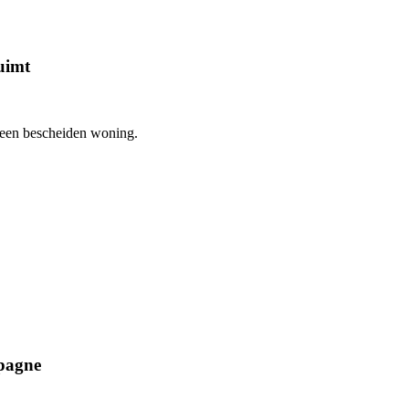
uimt
j een bescheiden woning.
mpagne