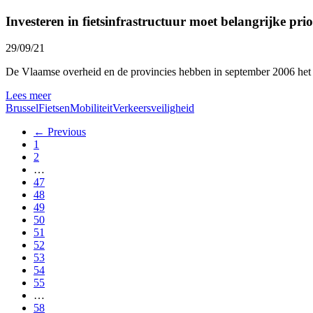
Investeren in fietsinfrastructuur moet belangrijke prior
29/09/21
De Vlaamse overheid en de provincies hebben in september 2006 het 
Lees meer
Brussel
Fietsen
Mobiliteit
Verkeersveiligheid
← Previous
1
2
…
47
48
49
50
51
52
53
54
55
…
58