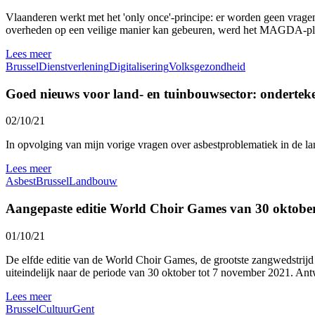
Vlaanderen werkt met het 'only once'-principe: er worden geen vragen
overheden op een veilige manier kan gebeuren, werd het MAGDA-pla
Lees meer
Brussel
Dienstverlening
Digitalisering
Volksgezondheid
Goed nieuws voor land- en tuinbouwsector: onderteke
02/10/21
In opvolging van mijn vorige vragen over asbestproblematiek in de 
Lees meer
Asbest
Brussel
Landbouw
Aangepaste editie World Choir Games van 30 oktobe
01/10/21
De elfde editie van de World Choir Games, de grootste zangwedstrijd 
uiteindelijk naar de periode van 30 oktober tot 7 november 2021. Ant
Lees meer
Brussel
Cultuur
Gent