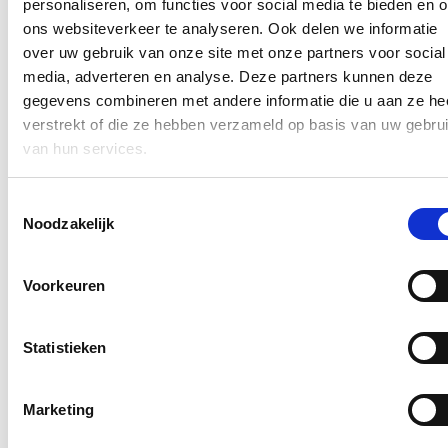
personaliseren, om functies voor social media te bieden en 
17/07/26
ons websiteverkeer te analyseren. Ook delen we informatie
over uw gebruik van onze site met onze partners voor social
De Wiedauwkaaibrug is een spoorwegbrug aan de Muide in Gent.
media, adverteren en analyse. Deze partners kunnen deze
De brug ligt op een belangrijke fietsverbinding.
gegevens combineren met andere informatie die u aan ze he
Lees meer
verstrekt of die ze hebben verzameld op basis van uw gebru
Brussel
Gent
Mobiliteit
Openbare werken
van hun services.
Waterwegen moeten bevaarbaar blijven
in periodes van droogte
Toestemmingsselectie
Noodzakelijk
16/07/26
De laatste jaren werd Vlaanderen meermaals geconfronteerd met
Voorkeuren
periodes van aanhoudende droogte. Tijdens droge periodes kan het
waterpeil erg laag staan, met diepgangbeperkingen tot gevolg.
Statistieken
Lees meer
Brussel
Mobiliteit
Waterwegen
Gent hervormt stadsdagen in Gentse
Marketing
cultuurhuizen