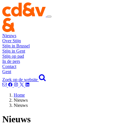
Nieuws
Over Stijn
Stijn in Brussel
Stijn in Gent
Stijn op pad
In de pers
Contact
Gent
Zoek op de website
Home
Nieuws
Nieuws
Nieuws