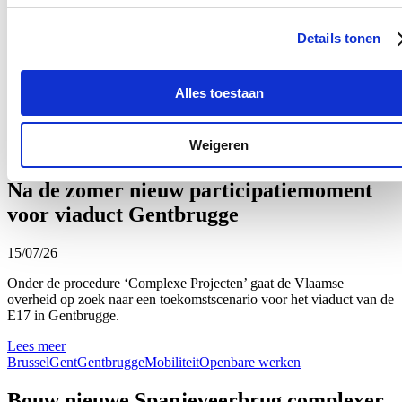
16/07/26
Details tonen
Verenigingen die een culturele activiteit organiseren kunnen gebruik
maken van stadsdagen, waardoor ze aan een goedkoop tarief of
gratis kunnen beschikken over de infrastructuur van enkele
Alles toestaan
cultuurhuizen.
Lees meer
Weigeren
Cultuur
Gent
Na de zomer nieuw participatiemoment
voor viaduct Gentbrugge
15/07/26
Onder de procedure ‘Complexe Projecten’ gaat de Vlaamse
overheid op zoek naar een toekomstscenario voor het viaduct van de
E17 in Gentbrugge.
Lees meer
Brussel
Gent
Gentbrugge
Mobiliteit
Openbare werken
Bouw nieuwe Spanjeveerbrug complexer