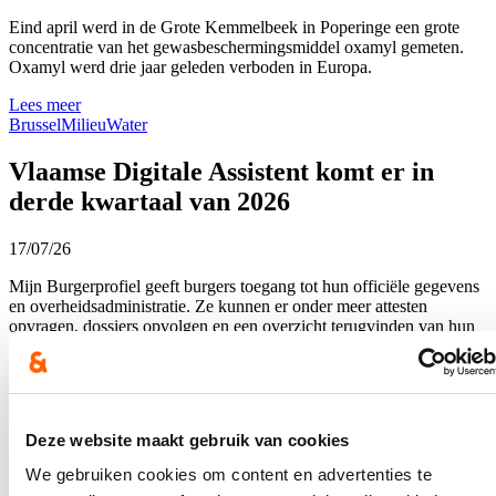
Eind april werd in de Grote Kemmelbeek in Poperinge een grote
concentratie van het gewasbeschermingsmiddel oxamyl gemeten.
Oxamyl werd drie jaar geleden verboden in Europa.
Lees meer
Brussel
Milieu
Water
Vlaamse Digitale Assistent komt er in
derde kwartaal van 2026
17/07/26
Mijn Burgerprofiel geeft burgers toegang tot hun officiële gegevens
en overheidsadministratie. Ze kunnen er onder meer attesten
opvragen, dossiers opvolgen en een overzicht terugvinden van hun
persoonlijke gegevens.
Lees meer
Brussel
Digitalisering
Innovatie
Deze website maakt gebruik van cookies
Hoe ziet de Wiedauwkaaibrug van de
We gebruiken cookies om content en advertenties te
toekomst eruit?