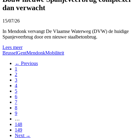
dan verwacht
15/07/26
In Mendonk vervangt De Vlaamse Waterweg (DVW) de huidige
Spanjeveerbrug door een nieuwe staalbetonbrug.
Lees meer
Brussel
Gent
Mendonk
Mobiliteit
← Previous
1
2
3
4
5
6
7
8
9
…
148
149
Next →