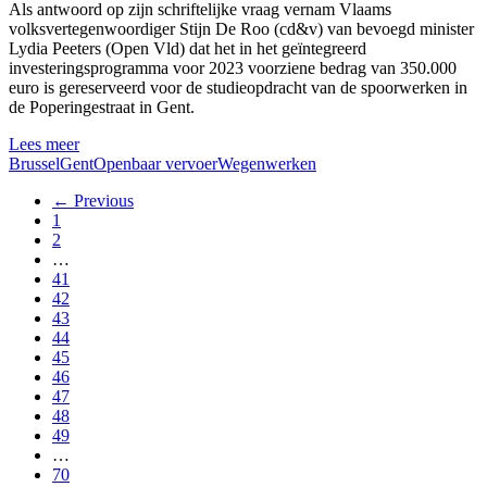
Als antwoord op zijn schriftelijke vraag vernam Vlaams
volksvertegenwoordiger Stijn De Roo (cd&v) van bevoegd minister
Lydia Peeters (Open Vld) dat het in het geïntegreerd
investeringsprogramma voor 2023 voorziene bedrag van 350.000
euro is gereserveerd voor de studieopdracht van de spoorwerken in
de Poperingestraat in Gent.
Lees meer
Brussel
Gent
Openbaar vervoer
Wegenwerken
← Previous
1
2
…
41
42
43
44
45
46
47
48
49
…
70