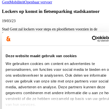
Gent
Mobiliteit
Openbaar vervoer
Lockers op komst in fietsenparking stadskantoor
19/03/23
Stad Gent zal lockers voor steps en plooifietsen voorzien in de
fietsenparking van Gent-Zuid. Dat laat schepen Hafsa El-Bazioui
(Groen) weten na een vraag van Stijn De Roo (cd&v). "Op dit
moment is er geen aparte ruimte om steps te parkeren aan het
vernieuwde stadskantoor. Dankzij de lockers kunnen we wanorde
tegengaan." zegt het gemeenteraadslid.
Deze website maakt gebruik van cookies
Lees meer
We gebruiken cookies om content en advertenties te
Fietsen
Gent
Veiligheid
personaliseren, om functies voor social media te bieden en 
Schepen nog steeds niet overtuigd van
ons websiteverkeer te analyseren. Ook delen we informatie
proefopstelling kortparkeren Evergemsesteenweg
over uw gebruik van onze site met onze partners voor social
media, adverteren en analyse. Deze partners kunnen deze
17/03/23
gegevens combineren met andere informatie die u aan ze he
De eerste fase van de heraanleg van de Evergemsesteenweg loopt
verstrekt of die ze hebben verzameld op basis van uw gebru
op zijn einde. Fractievoorzitter Stijn De Roo stelde in opvolging van
van hun services.
zijn schriftelijke vraag van 6 april 2022 een mondelinge vraag in de