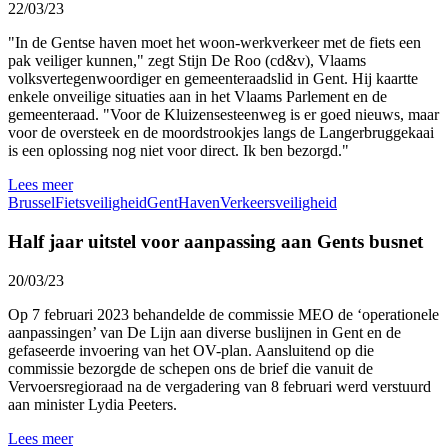
22/03/23
"In de Gentse haven moet het woon-werkverkeer met de fiets een
pak veiliger kunnen," zegt Stijn De Roo (cd&v), Vlaams
volksvertegenwoordiger en gemeenteraadslid in Gent. Hij kaartte
enkele onveilige situaties aan in het Vlaams Parlement en de
gemeenteraad. "Voor de Kluizensesteenweg is er goed nieuws, maar
voor de oversteek en de moordstrookjes langs de Langerbruggekaai
is een oplossing nog niet voor direct. Ik ben bezorgd."
Lees meer
Brussel
Fietsveiligheid
Gent
Haven
Verkeersveiligheid
Half jaar uitstel voor aanpassing aan Gents busnet
20/03/23
Op 7 februari 2023 behandelde de commissie MEO de ‘operationele
aanpassingen’ van De Lijn aan diverse buslijnen in Gent en de
gefaseerde invoering van het OV-plan. Aansluitend op die
commissie bezorgde de schepen ons de brief die vanuit de
Vervoersregioraad na de vergadering van 8 februari werd verstuurd
aan minister Lydia Peeters.
Lees meer