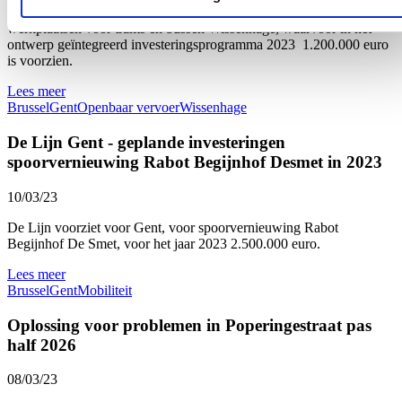
bodemsanering van het grondwater van de nieuwe stel- en
werkplaatsen voor trams en bussen Wissenhage, waarvoor in het
ontwerp geïntegreerd investeringsprogramma 2023 1.200.000 euro
is voorzien.
Lees meer
Brussel
Gent
Openbaar vervoer
Wissenhage
De Lijn Gent - geplande investeringen
spoorvernieuwing Rabot Begijnhof Desmet in 2023
10/03/23
De Lijn voorziet voor Gent, voor spoorvernieuwing Rabot
Begijnhof De Smet, voor het jaar 2023 2.500.000 euro.
Lees meer
Brussel
Gent
Mobiliteit
Oplossing voor problemen in Poperingestraat pas
half 2026
08/03/23